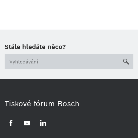
Stále hledáte něco?
sea
Tiskové fórum Bosch
Facebook
YouTube
LinkedIn