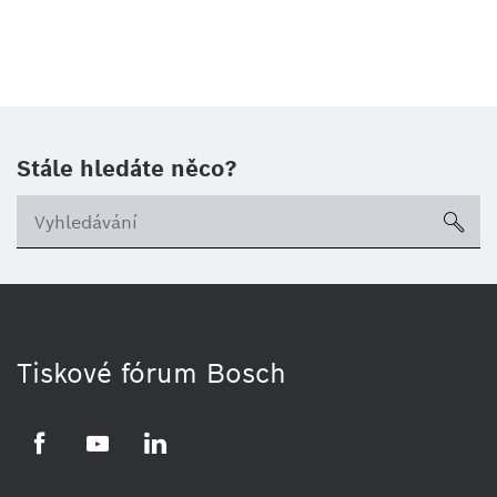
Stále hledáte něco?
sea
Tiskové fórum Bosch
Facebook
YouTube
LinkedIn