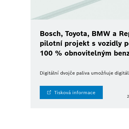
Bosch, Toyota, BMW a Rep
pilotní projekt s vozidly
100 % obnovitelným ben
Digitální dvojče paliva umožňuje digit
Tisková informace
2