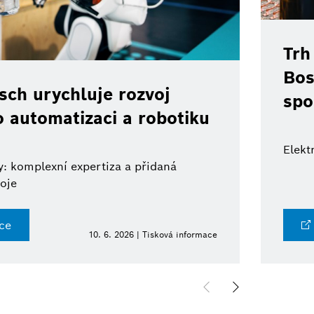
Trh
Bos
ch urychluje rozvoj
spo
o automatizaci a robotiku
Elekt
: komplexní expertiza a přidaná
oje
ce
10. 6. 2026 | Tisková informace