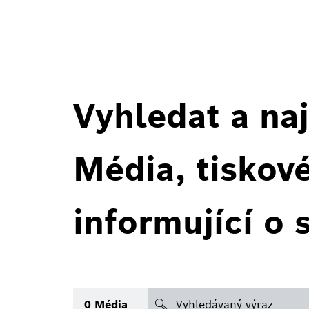
Vyhledat a naj
Média, tiskov
informující o 
search
0
Média