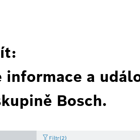
ít:
é informace a událo
skupině Bosch.
Filtr
(2)