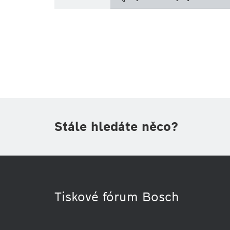
Téma
(1)
Oblast
Období
Druh tiskové informace
(1)
Stále hledáte něco?
Tiskové fórum Bosch