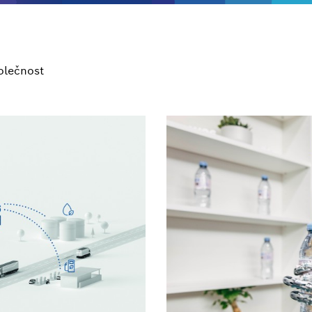
olečnost