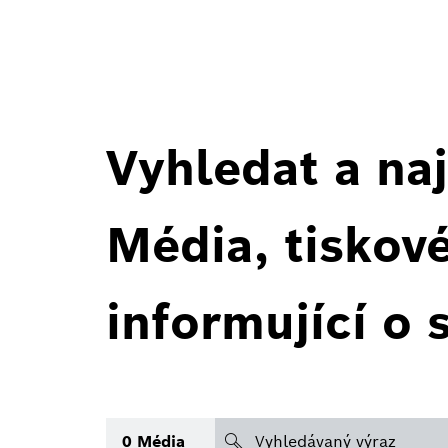
Vyhledat a naj
Média, tiskov
informující o 
search
0
Média