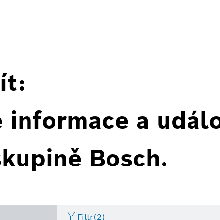
ít:
é informace a událo
skupině Bosch.
Filtr
(2)