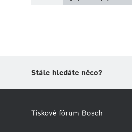
Téma
Oblast
(1)
Období
Druh tiskové informace
(1)
Stále hledáte něco?
Tiskové fórum Bosch