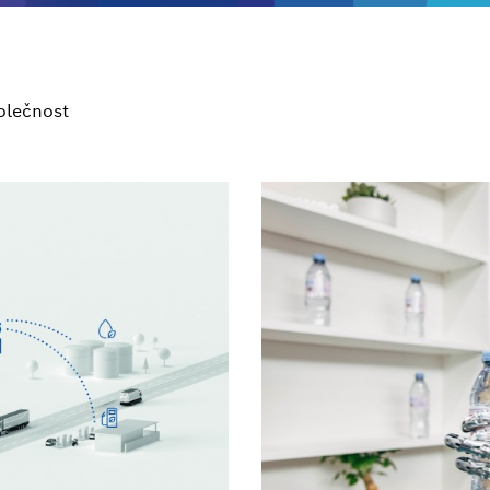
olečnost