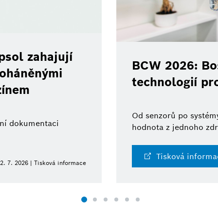
sol zahajují
BCW 2026: Bos
 poháněnými
technologií pr
zínem
Od senzorů po systémy
ální dokumentaci
hodnota z jednoho zdr
Tisková informa
2. 7. 2026 | Tisková informace