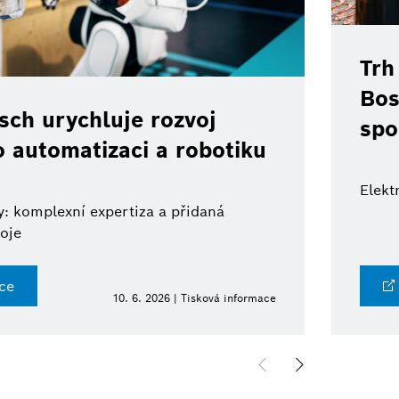
Trh
Bos
ch urychluje rozvoj
spo
o automatizaci a robotiku
Elekt
: komplexní expertiza a přidaná
oje
ce
10. 6. 2026 | Tisková informace