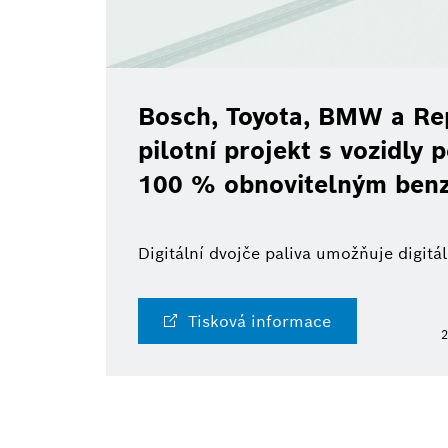
Bosch, Toyota, BMW a Rep
pilotní projekt s vozidly
100 % obnovitelným ben
Digitální dvojče paliva umožňuje digit
Tisková informace
2