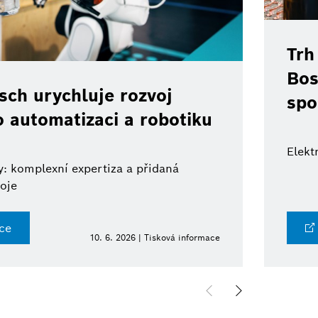
Trh
Bos
ch urychluje rozvoj
spo
o automatizaci a robotiku
Elekt
: komplexní expertiza a přidaná
oje
ce
10. 6. 2026 | Tisková informace