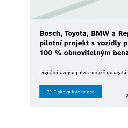
Bosch, Toyota, BMW a Rep
pilotní projekt s vozidly
100 % obnovitelným ben
Digitální dvojče paliva umožňuje digit
Tisková informace
2