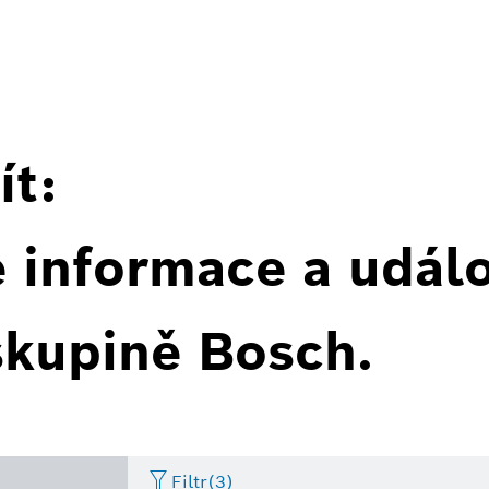
ít:
é informace a událo
skupině Bosch.
Filtr
(3)