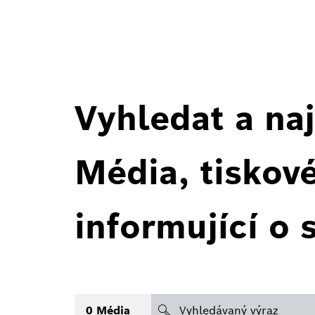
Vyhledat a naj
Média, tiskov
informující o 
search
0
Média