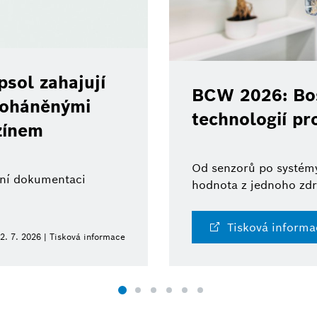
sol zahajují
BCW 2026: Bos
 poháněnými
technologií pr
zínem
Od senzorů po systémy
ální dokumentaci
hodnota z jednoho zdr
Tisková informa
2. 7. 2026 | Tisková informace