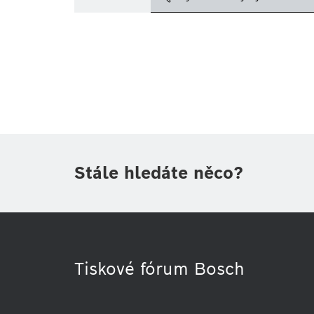
Téma
(1)
Oblast
(1)
Období
Druh tiskové informace
(1)
Stále hledáte něco?
Tiskové fórum Bosch