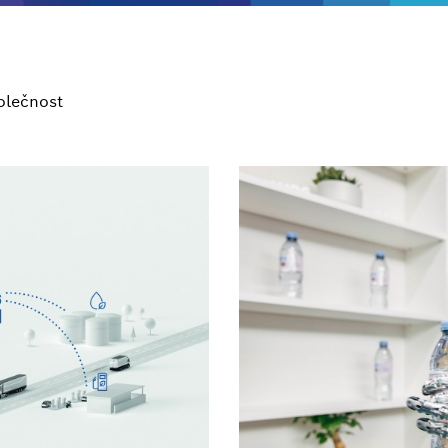
olečnost