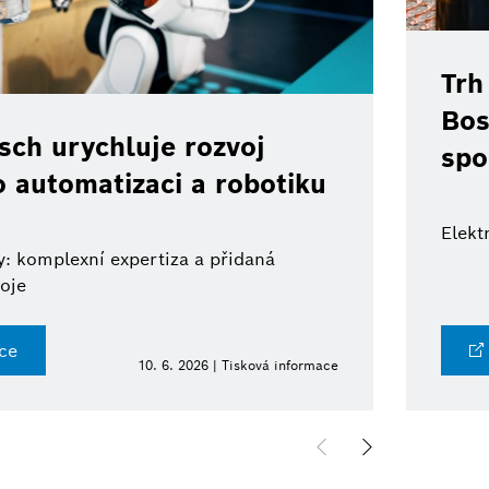
Trh
Bos
ch urychluje rozvoj
spo
o automatizaci a robotiku
Elekt
: komplexní expertiza a přidaná
oje
ce
10. 6. 2026 | Tisková informace