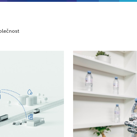
olečnost