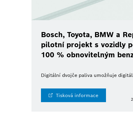
Bosch, Toyota, BMW a Rep
pilotní projekt s vozidly
100 % obnovitelným ben
Digitální dvojče paliva umožňuje digit
Tisková informace
2