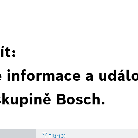
ít:
é informace a událo
skupině Bosch.
Filtr
(3)