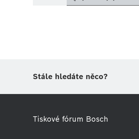
Téma
(1)
Oblast
(1)
Období
Druh tiskové informace
(1)
Stále hledáte něco?
Tiskové fórum Bosch