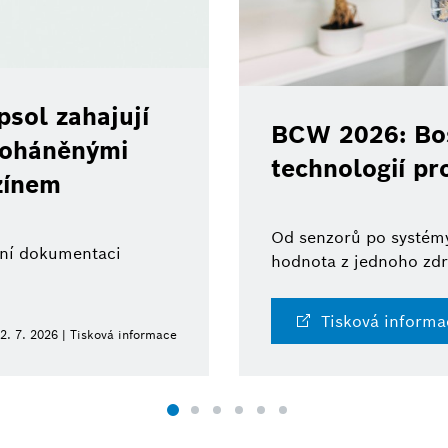
sol zahajují
BCW 2026: Bos
 poháněnými
technologií pr
zínem
Od senzorů po systémy
ální dokumentaci
hodnota z jednoho zdr
Tisková informa
2. 7. 2026 | Tisková informace