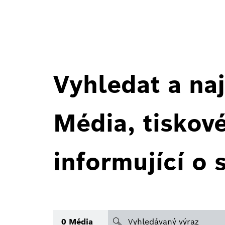
Vyhledat a naj
Média, tiskov
informující o 
search
0
Média