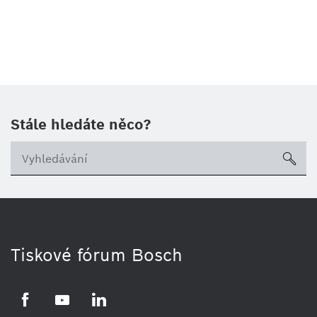
Stále hledáte něco?
sea
Tiskové fórum Bosch
Facebook
YouTube
LinkedIn