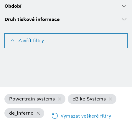
Období
Druh tiskové informace
Zavřít filtry
Powertrain systems
eBike Systems
de_inferno
Vymazat veškeré filtry