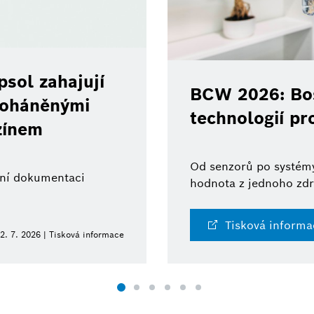
sol zahajují
BCW 2026: Bos
 poháněnými
technologií pr
zínem
Od senzorů po systémy
ální dokumentaci
hodnota z jednoho zdr
Tisková informa
2. 7. 2026 | Tisková informace