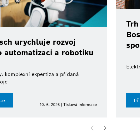
Trh
Bos
ch urychluje rozvoj
spo
o automatizaci a robotiku
Elekt
: komplexní expertiza a přidaná
oje
ce
10. 6. 2026 | Tisková informace