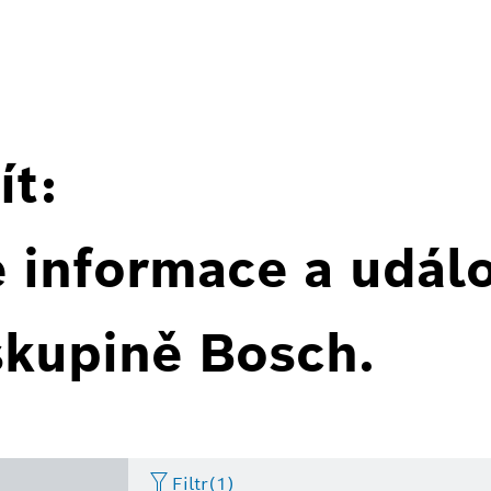
ít:
é informace a událo
skupině Bosch.
Filtr
(1)