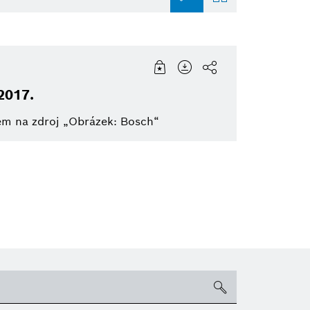
ty Solutions
Infografika
Commercial vehicles
Building Technologies
2017.
re Capital
Pozvánka
Jednostopá vozidla
eBike Systems
zem na zdroj „Obrázek: Bosch“
do
ace
otive Aftermarket
Elektrifikovaná mobilita
Elektrické nářadí
Pohonné systémy
Propojená mobilita
eBike
search