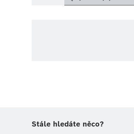
Téma
Oblast
Období
Druh tiskové informace
(1)
Stále hledáte něco?