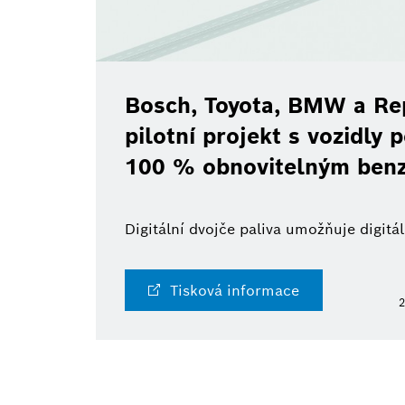
Bosch, Toyota, BMW a Rep
pilotní projekt s vozidly
100 % obnovitelným ben
Digitální dvojče paliva umožňuje digit
Tisková informace
2