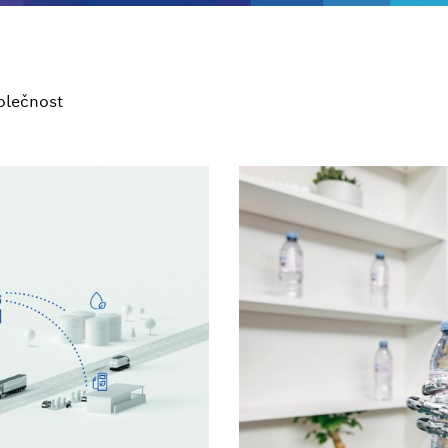
olečnost