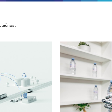
olečnost