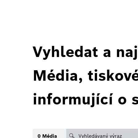
Vyhledat a naj
Média, tiskov
informující o 
search
0
Média