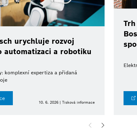
Trh
Bos
ch urychluje rozvoj
spo
o automatizaci a robotiku
Elekt
: komplexní expertiza a přidaná
oje
ce
10. 6. 2026 | Tisková informace