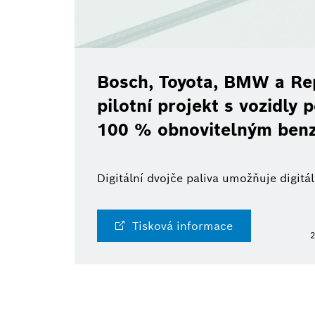
Bosch, Toyota, BMW a Rep
pilotní projekt s vozidly
100 % obnovitelným ben
Digitální dvojče paliva umožňuje digit
Tisková informace
2