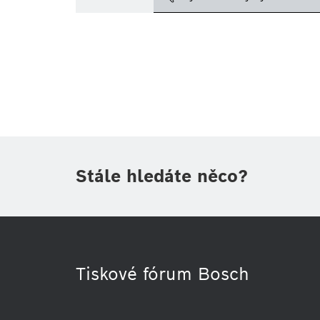
Téma
(1)
Oblast
(1)
Období
Druh tiskové informace
(1)
Stále hledáte něco?
Tiskové fórum Bosch