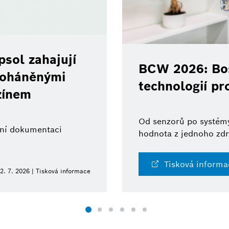
sol zahajují
BCW 2026: Bos
 poháněnými
technologií pr
zínem
Od senzorů po systémy
ální dokumentaci
hodnota z jednoho zdr
Tisková informa
2. 7. 2026 | Tisková informace