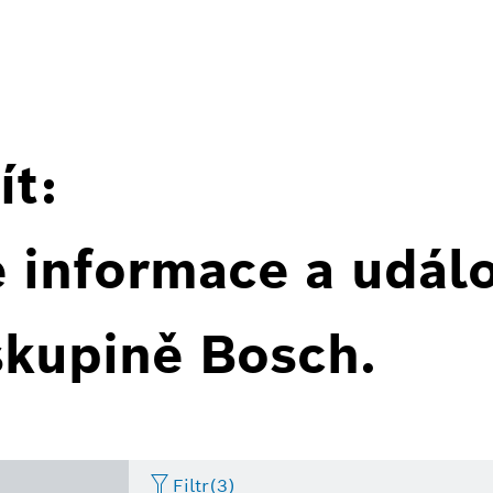
ít:
é informace a událo
skupině Bosch.
Filtr
(3)