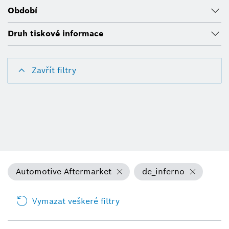
Období
Druh tiskové informace
Zavřít filtry
Automotive Aftermarket
de_inferno
Vymazat veškeré filtry