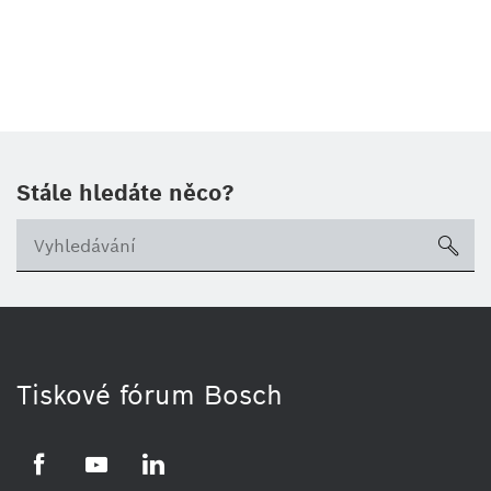
Stále hledáte něco?
sea
Tiskové fórum Bosch
Facebook
YouTube
LinkedIn