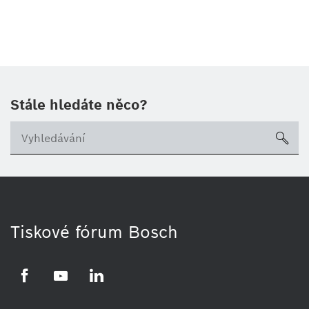
Stále hledáte něco?
sea
Tiskové fórum Bosch
Facebook
YouTube
LinkedIn