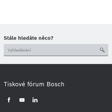
Stále hledáte něco?
sea
Tiskové fórum Bosch
Facebook
YouTube
LinkedIn