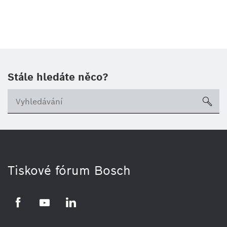
Stále hledáte něco?
sea
Tiskové fórum Bosch
Facebook
YouTube
LinkedIn