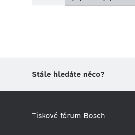
Téma
(1)
Oblast
(1)
Období
Druh tiskové informace
(1)
Stále hledáte něco?
Tiskové fórum Bosch