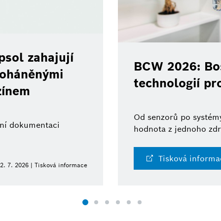
sol zahajují
BCW 2026: Bos
 poháněnými
technologií pr
zínem
Od senzorů po systémy
ální dokumentaci
hodnota z jednoho zdr
Tisková informa
2. 7. 2026 | Tisková informace