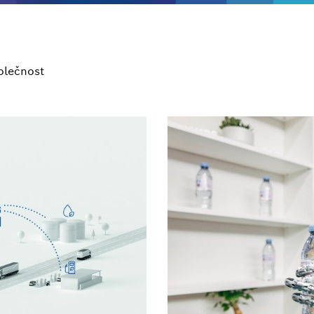
olečnost