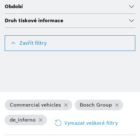
Období
Druh tiskové informace
Zavřít filtry
Commercial vehicles
Bosch Group
de_inferno
Vymazat veškeré filtry