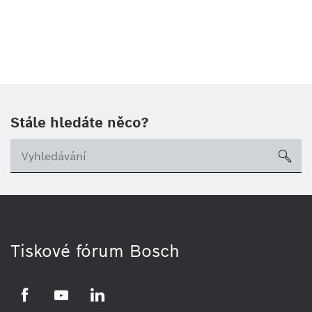
Stále hledáte něco?
sea
Tiskové fórum Bosch
Facebook
YouTube
LinkedIn