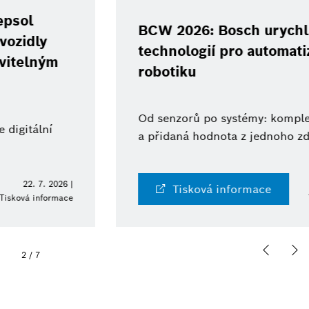
BCW 2026: Bosch urychluje rozvoj
technologií pro automatizaci a
robotiku
Od senzorů po systémy: komplexní expertiza
a přidaná hodnota z jednoho zdroje
10. 6. 2026 |
Tisková informace
Tisková informace
2
/
7