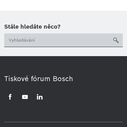
Stále hledáte něco?
sea
Tiskové fórum Bosch
Facebook
YouTube
LinkedIn