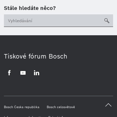
Stále hledáte něco?
sea
Tiskové fórum Bosch
Facebook
YouTube
LinkedIn
Bosch Česka republika
Bosch celosvětově