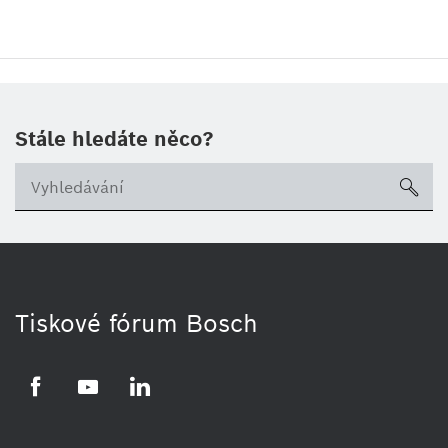
Stále hledáte něco?
sea
Tiskové fórum Bosch
Facebook
YouTube
LinkedIn