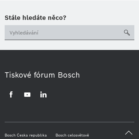
Stále hledáte něco?
sea
Tiskové fórum Bosch
Facebook
YouTube
LinkedIn
Bosch Česka republika
Bosch celosvětově