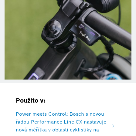
Použito v:
Power meets Control: Bosch s novou
řadou Performance Line CX nastavuje
nová měřítka v oblasti cyklistiky na