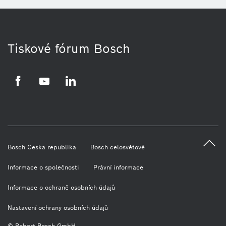
Tiskové fórum Bosch
Facebook
YouTube
LinkedIn
Bosch Česka republika
Bosch celosvětově
Informace o společnosti
Právní informace
Informace o ochraně osobních údajů
Nastavení ochrany osobních údajů
© Robert Bosch GmbH